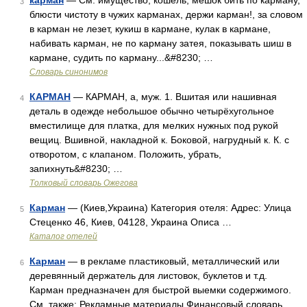
карман
— См. имущество, кошель, мешок бить по карману,
3
блюсти чистоту в чужих карманах, держи карман!, за словом
в карман не лезет, кукиш в кармане, кулак в кармане,
набивать карман, не по карману затея, показывать шиш в
кармане, судить по карману...&#8230; …
Словарь синонимов
КАРМАН
— КАРМАН, а, муж. 1. Вшитая или нашивная
4
деталь в одежде небольшое обычно четырёхугольное
вместилище для платка, для мелких нужных под рукой
вещиц. Вшивной, накладной к. Боковой, нагрудный к. К. с
отворотом, с клапаном. Положить, убрать,
запихнуть&#8230; …
Толковый словарь Ожегова
Карман
— (Киев,Украина) Категория отеля: Адрес: Улица
5
Стеценко 46, Киев, 04128, Украина Описа …
Каталог отелей
Карман
— в рекламе пластиковый, металлический или
6
деревянный держатель для листовок, буклетов и т.д.
Карман предназначен для быстрой выемки содержимого.
См. также: Рекламные материалы Финансовый словарь