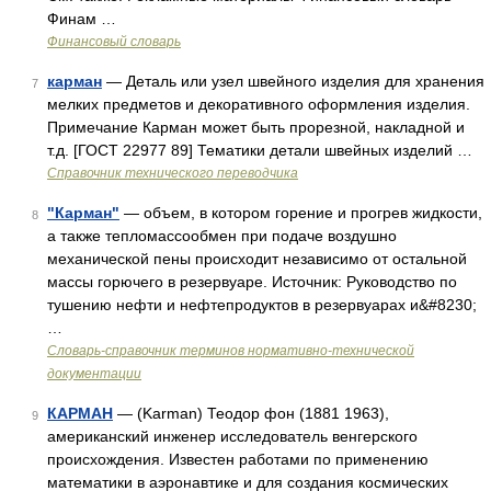
Финам …
Финансовый словарь
карман
— Деталь или узел швейного изделия для хранения
7
мелких предметов и декоративного оформления изделия.
Примечание Карман может быть прорезной, накладной и
т.д. [ГОСТ 22977 89] Тематики детали швейных изделий …
Справочник технического переводчика
"Карман"
— объем, в котором горение и прогрев жидкости,
8
а также тепломассообмен при подаче воздушно
механической пены происходит независимо от остальной
массы горючего в резервуаре. Источник: Руководство по
тушению нефти и нефтепродуктов в резервуарах и&#8230;
…
Словарь-справочник терминов нормативно-технической
документации
КАРМАН
— (Karman) Теодор фон (1881 1963),
9
американский инженер исследователь венгерского
происхождения. Известен работами по применению
математики в аэронавтике и для создания космических