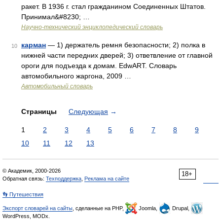
ракет. В 1936 г. стал гражданином Соединенных Штатов.
Принимал&#8230; …
Научно-технический энциклопедический словарь
карман
— 1) держатель ремня безопасности; 2) полка в
10
нижней части передних дверей; 3) ответвление от главной
ороги для подъезда к домам. EdwART. Словарь
автомобильного жаргона, 2009 …
Автомобильный словарь
Страницы
Следующая
→
1
2
3
4
5
6
7
8
9
10
11
12
13
© Академик, 2000-2026
18+
Обратная связь:
Техподдержка
,
Реклама на сайте
👣 Путешествия
Экспорт словарей на сайты
, сделанные на PHP,
Joomla,
Drupal,
WordPress, MODx.