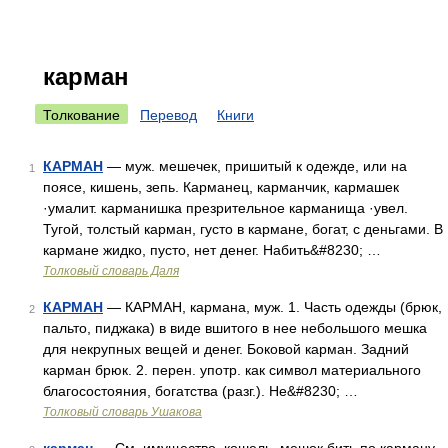
карман
Толкование
Перевод
Книги
КАРМАН
— муж. мешечек, пришитый к одежде, или на
1
поясе, кишень, зепь. Карманец, карманчик, кармашек
·умалит. карманишка презрительное карманища ·увел.
Тугой, толстый карман, густо в кармане, богат, с деньгами. В
кармане жидко, пусто, нет денег. Набить&#8230; …
Толковый словарь Даля
КАРМАН
— КАРМАН, кармана, муж. 1. Часть одежды (брюк,
2
пальто, пиджака) в виде вшитого в нее небольшого мешка
для некрупных вещей и денег. Боковой карман. Задний
карман брюк. 2. перен. употр. как символ материального
благосостояния, богатства (разг.). Не&#8230; …
Толковый словарь Ушакова